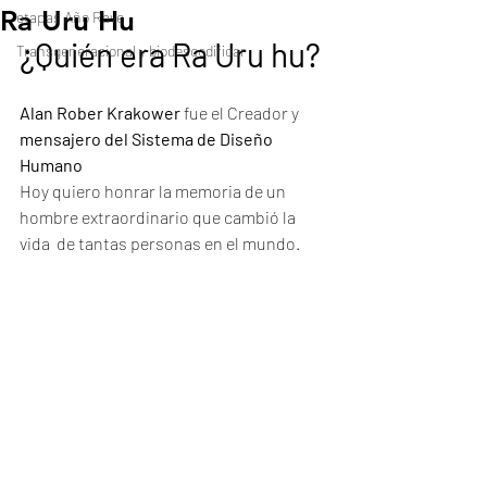
Ra Uru Hu
etapas Año Rave
¿Quién era Ra Uru hu?
Transgeneracional y biodescodificar
Alan Rober Krakower
 fue el Creador y 
mensajero del Sistema de Diseño 
Humano
Hoy quiero honrar la memoria de un 
hombre extraordinario que cambió la 
vida  de tantas personas en el mundo. 