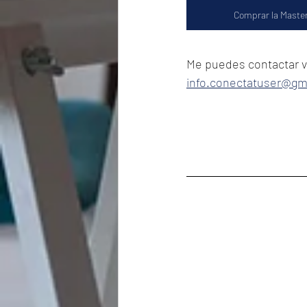
Comprar la Maste
Me puedes contactar ví
info.conectatuser@gm