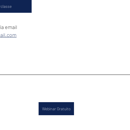
rclasse
a email 
ail.com
Webinar Gratuito