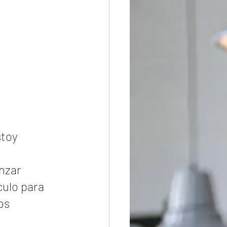
toy 
nzar 
ulo para 
os 