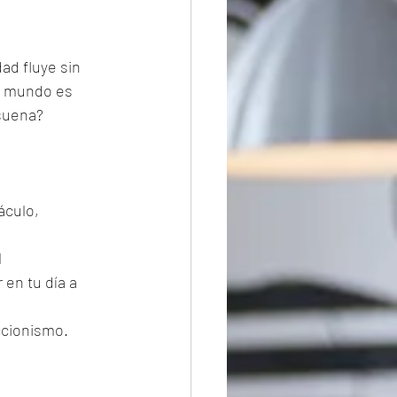
ad fluye sin 
te mundo es 
suena?
áculo, 
 
en tu día a 
ccionismo.