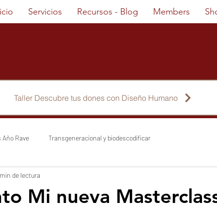
icio
Servicios
Recursos - Blog
Members
Sh
Taller Descubre tus dones con Diseño Humano
s Año Rave
Transgeneracional y biodescodificar
 min de lectura
nto Mi nueva Masterclas