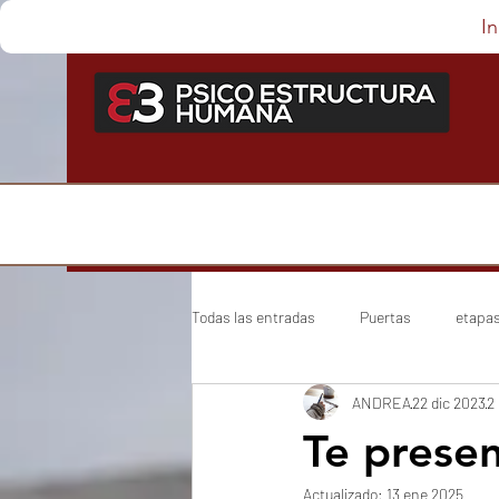
In
Todas las entradas
Puertas
etapa
ANDREA
22 dic 2023
2
Te prese
Actualizado:
13 ene 2025