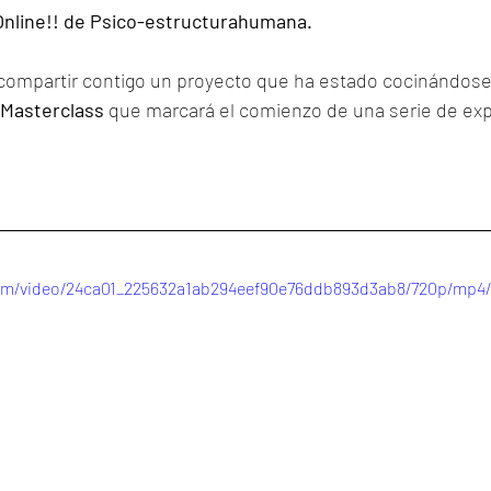
Online!! de Psico-estructurahumana.
ompartir contigo un proyecto que ha estado cocinándose
Masterclass
 que marcará el comienzo de una serie de exp
.com/video/24ca01_225632a1ab294eef90e76ddb893d3ab8/720p/mp4/