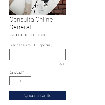
Consulta Online
General
Precio
Precio
 120,00 GBP 
80,00 GBP
de
oferta
Precio en euros 190.- (opcional)
0/500
Cantidad
*
Agregar al carrito