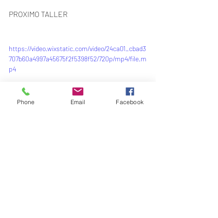
PROXIMO TALLER   
https://video.wixstatic.com/video/24ca01_cbad3
707b60a4997a45675f2f5398f52/720p/mp4/file.m
p4
Phone
Email
Facebook