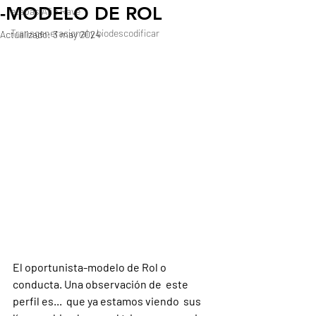
-MODELO DE ROL
etapas Año Rave
Transgeneracional y biodescodificar
Actualizado:
3 may 2024
El oportunista-modelo de Rol o 
conducta. Una observación de 
 este 
perfil es...  que ya estamos viendo  sus 