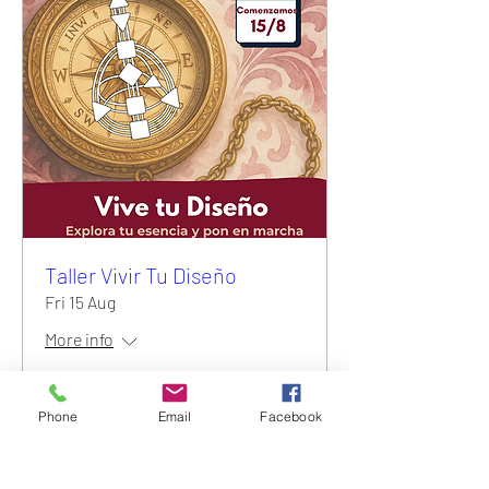
Taller Vivir Tu Diseño
Fri 15 Aug
More info
Details
Phone
Email
Facebook