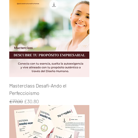
Masterclass Desafi-Ando el
Perfeccioismo
Regular Price
Sale Price
£77.00
£30.80