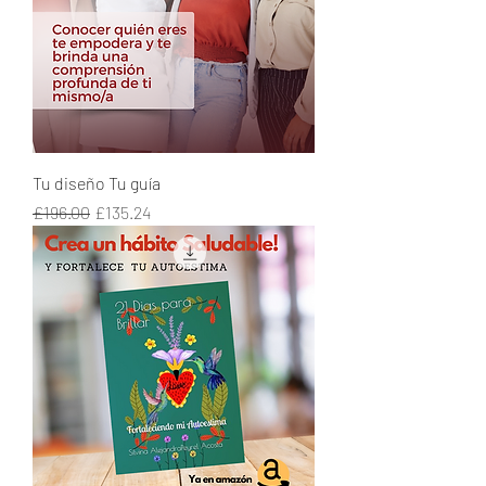
Tu diseño Tu guía
Regular Price
Sale Price
£196.00
£135.24