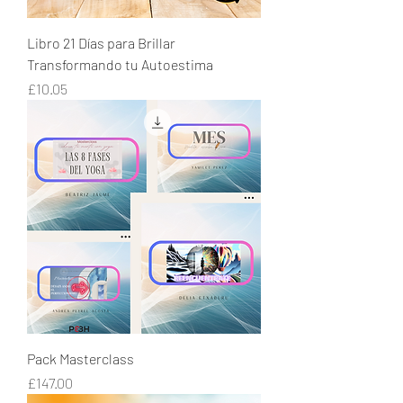
Libro 21 Días para Brillar
Transformando tu Autoestima
Price
£10.05
Pack Masterclass
Price
£147.00