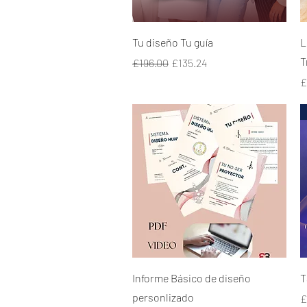
Quick View
Tu diseño Tu guía
L
T
Regular Price
Sale Price
£196.00
£135.24
P
£
Quick View
Informe Básico de diseño
T
personlizado
P
£