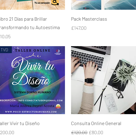
Quick View
Quick View
ibro 21 Días para Brillar
Pack Masterclass
ransformando tu Autoestima
Price
£147.00
rice
10.05
TVD
Quick View
Quick View
aller Vivir tu Diseño
Consulta Online General
rice
Regular Price
Sale Price
200.00
£120.00
£80.00