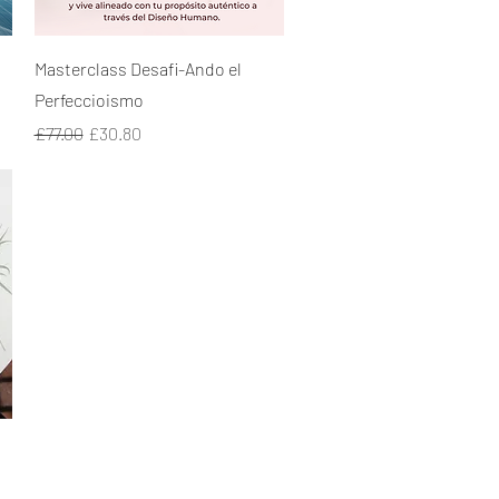
Quick View
Masterclass Desafi-Ando el
Perfeccioismo
Regular Price
Sale Price
£77.00
£30.80