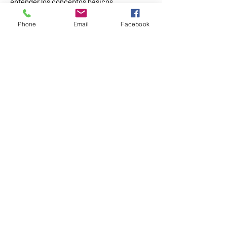
entender los conceptos básicos.
Opcional: Una consulta personalizada para
Phone
Email
Facebook
profundizar en tu diseño y resolver tus
dudas específicas.
Empieza tu Viaje de
Autodescubrimiento
Hoy
Tu carta gráfica es la puerta de entrada
hacia una vida más plena, auténtica y
alineada con tu esencia. ¡No dejes pasar la
oportunidad de conocerte como nunca
antes!
"¿Quieres aprender a interpretar tu
carta y vivir alineado con tu diseño?