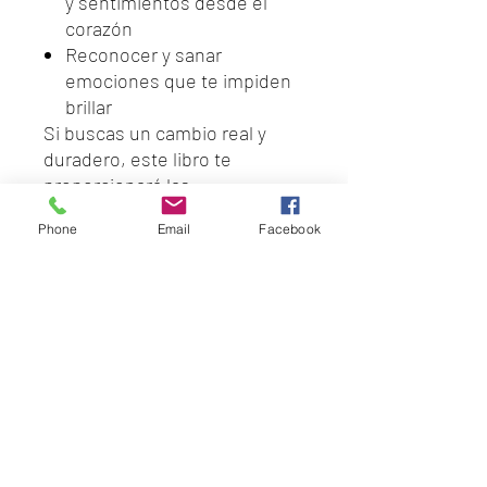
y sentimientos desde el
corazón
Reconocer y sanar
emociones que te impiden
brillar
Si buscas un cambio real y
duradero, este libro te
proporcionará las
herramientas necesarias para
Phone
Email
Facebook
hacerlo. Perfecto para quienes
desean comenzar su jornada
hacia el amor propio y el
empoderamiento personal.
Disponible en Amazon.
¡Comienza tu viaje hacia la
mejor versión de ti misma hoy
mismo!